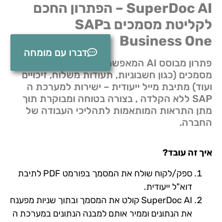
SuperDoc AI – הפתרון החכם
לקליטת מסמכים בSAP
Business One
דברו עם מומחה
פתרון מבוסס AI המאפשר קליטה אוטומטית של
מסמכים (כגון חשבוניות, תעודות משלוח, זיכויים
ועוד) מתיבת מייל ייעודית – ישירות למערכת ה
SAP ללא הקלדה , בצורה בטוחה ומבוקרת תוך
מתן התראות המותאמות לתהליכי העבודה של
החברה.
איך זה עובד
?
ספק/לקוח שולח את המסמך בפורמט PDF לתיבת
דוא"ל ייעודית.
SuperDoc AI קולט את המסמך ובתוך שניות מפענח
את הנתונים וממיר אותם למבנה הנתונים במערכת ה