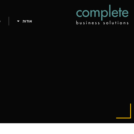
אודות
פ