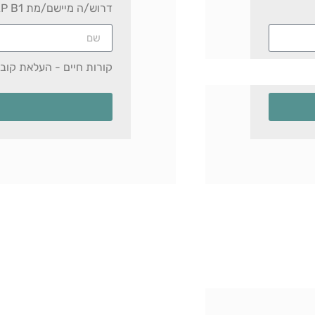
דרוש/ה מיישם/מת SAP B1 | מס׳ משרה 201
קורות חיים - העלאת קובץ