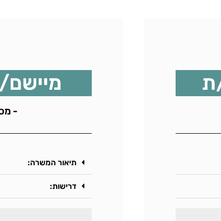
ת
מיישם/מת 1
- מס’ 
תיאור המשרה:
דרישות: