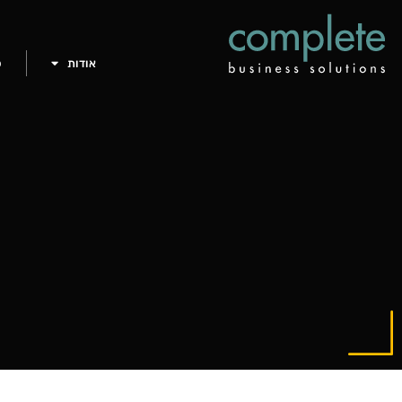
אודות
פ