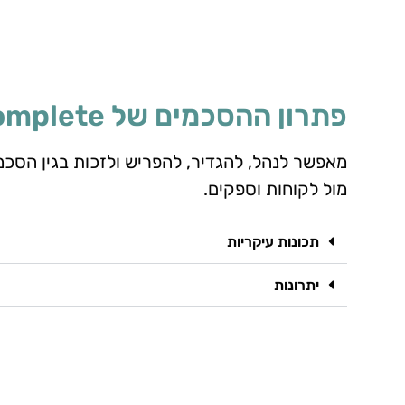
פתרון ההסכמים של Complete
מאפשר לנהל, להגדיר, להפריש ולזכות בגין הסכמ
מול לקוחות וספקים.
תכונות עיקריות
יתרונות
בנוסף, כוללת המערכת מוצרים משלימים נוספים בהם: מס"ב
EDI, קליטת שערי מט"ח, תיק יבוא, ומודול ממ"ן (תיאור המוצ
בנפרד בדף המוצרים באתר).