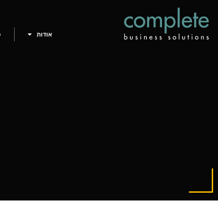
אודות
פ